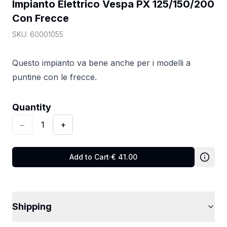
Impianto Elettrico Vespa PX 125/150/200 
Con Frecce
SKU:
60001055
Questo impianto va bene anche per i modelli a
puntine con le frecce.
Quantity
:
1
Quantity
−
1
+
Add to Cart
·
€
41.00
Shipping