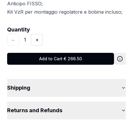
Anticipo FISSO;
Kit VzR per montaggio regolatore e bobina incluso;
Quantity
:
1
Quantity
−
1
+
Add to Cart
·
€
266.50
Shipping
Returns and Refunds