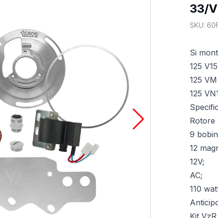
33/V
SKU:
60
Si mont
125 V15
125 VM
125 VN
Specifi
Rotore 
9 bobin
12 magn
12V;
AC;
110 wat
Anticip
Kit VzR