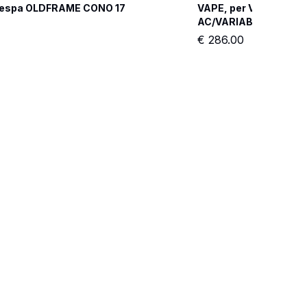
Vespa OLDFRAME CONO 17 
VAPE, per Vespa 125 V
AC/VARIABILE
€
286.00