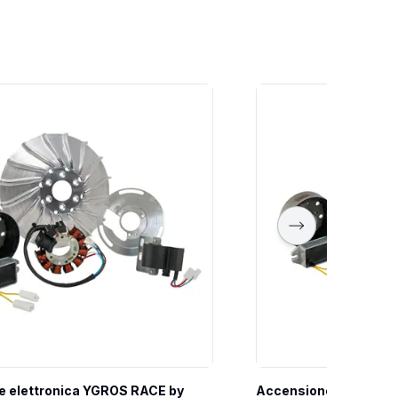
 elettronica YGROS RACE by 
Accensione elettroni