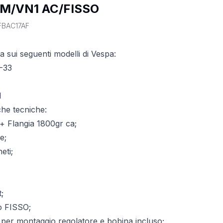
M/VN1 AC/FISSO
FBAC17AF
a sui seguenti modelli di Vespa:
-33
1
che tecniche:
+ Flangia 1800gr ca;
e;
eti;
t;
o FISSO;
 per montaggio regolatore e bobina incluso;