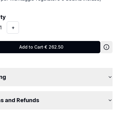
y
:
1
ity
1
+
Add to Cart
·
€
262.50
ing
ns and Refunds